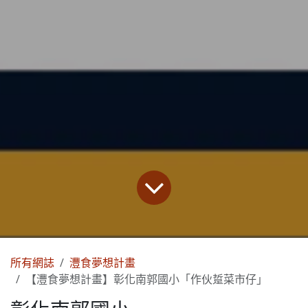
所有網誌
灃食夢想計畫
【灃食夢想計畫】彰化南郭國小「作伙踅菜市仔」