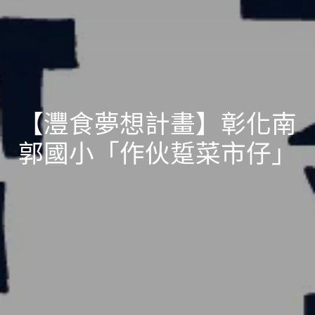
【灃食夢想計畫】彰化南
郭國小「作伙踅菜市仔」