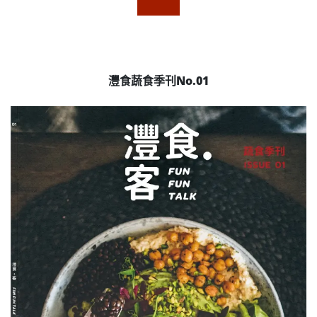
灃食蔬食季刊No.01