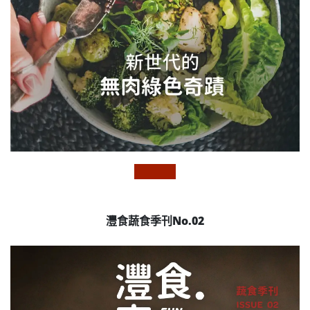
灃食蔬食季刊No.02