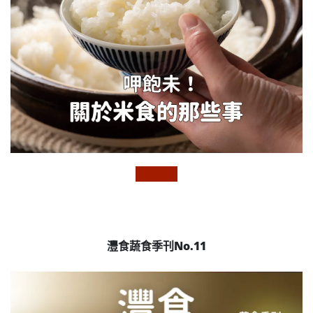
灃食蔬食季刊No.11