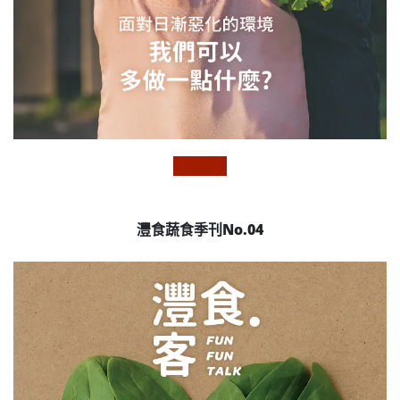
灃食蔬食季刊No.04