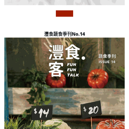
灃食蔬食季刊No.14