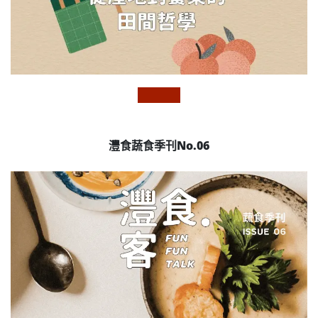
灃食蔬食季刊No.06