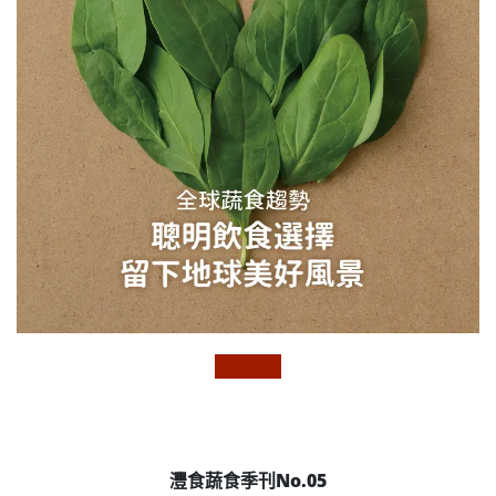
灃食蔬食季刊No.05