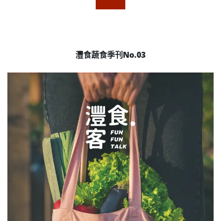
灃食蔬食季刊No.03