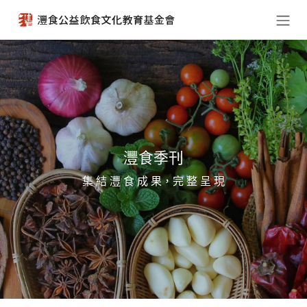
跳至內容
灃食季刊
集 結 灃 食 成 果，完 整 呈 現