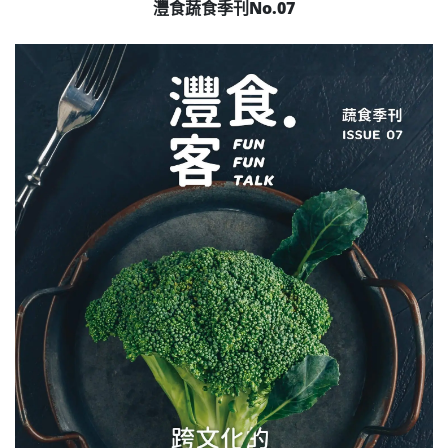
灃食蔬食季刊No.07