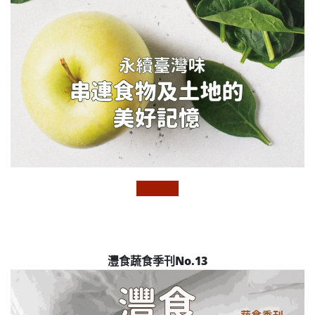
灃食蔬食季刊No.13