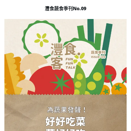
灃食蔬食季刊No.09