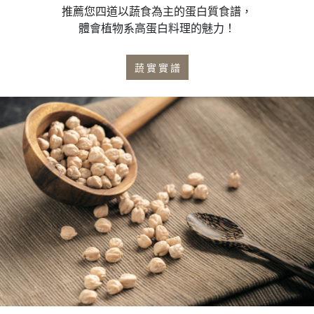
推薦您四道以蔬食為主的蛋白質食譜，
體會植物系高蛋白料理的魅力！
蔬 ​​實 實 譜