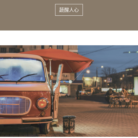
蔬醒人​​心