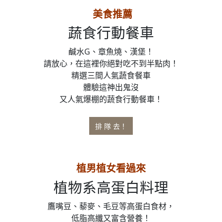
美食推薦
蔬食行動餐車
鹹水G、章魚燒、漢堡！
請放心，在這裡你絕對吃不到半點肉！
精選三間人氣蔬食餐車
體驗這神出鬼沒
又人氣爆棚的蔬食行動餐車！
排 隊 去！
植男植女看過來
植物系高蛋白料理
鷹嘴豆、藜麥、毛豆等高蛋白食材，
低脂高纖又富含營養！