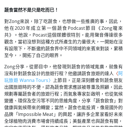
蔬食當然不是只是吃而已！
對Zong來說，除了吃蔬食，也想做一些推廣的事，因此，
他在2020年成立第一個蔬食Podcast節目《Zong嚨來
共》。他說，Pocast這個媒體很特別，能用聲音傳達很多
觀念，當初沒想到這種方式所產生的力量很大，一開始在沒
有設限下，不斷邀約蔬食界中不同領域的來賓來對談，累積
至今，，開拓了自己的眼界。
Zong分享，從節目中，他發現到蔬食的領域寬廣，就像有
沒有針對蔬食設計的旅遊行程？他邀請蔬食旅遊的達人
〈
阿
玩旅遊 Wanna Tours〉
上節目，正是深刻體會到蔬食朋友
出國旅遊時的不便，認為蔬食需求應該被尊重及照顧，因此
規劃專屬蔬食者的旅遊行程；而氣象專家彭啟明，也從氣候
變遷、環保及空污等不同的思維角度，分享「蔬食飲食」對
健康與氣候帶來的轉變；當然，蔬食也能投資，像是國外的
品牌「Impossible Meat」的興起，讓許多企業家看好未來
全球植物肉消費市場會持續成長；美髮產業也與蔬食有關，