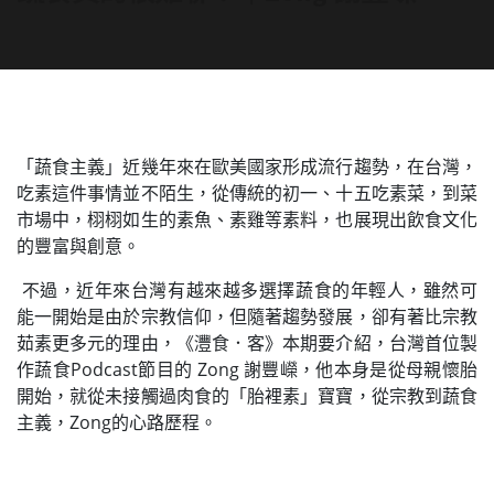
「蔬食主義」近幾年來在歐美國家形成流行趨勢，在台灣，
吃素這件事情並不陌生，從傳統的初一、十五吃素菜，到菜
市場中，栩栩如生的素魚、素雞等素料，也展現出飲食文化
的豐富與創意。
不過，近年來台灣有越來越多選擇蔬食的年輕人，雖然可
能一開始是由於宗教信仰，但隨著趨勢發展，卻有著比宗教
茹素更多元的理由，《灃食．客》本期要介紹，台灣首位製
作蔬食Podcast節目的 Zong 謝豐嶸，他本身是從母親懷胎
開始，就從未接觸過肉食的「胎裡素」寶寶，從宗教到蔬食
主義，Zong的心路歷程。