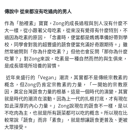
傳說中 從來都沒有吃過肉的男人
作為「胎裡素」寶寶，Zong的成長過程與別人沒有什麼不
大一樣，從小跟著父母吃素，從來沒有覺得有什麼特別，不
過因為吃素的原因，「念書時，便當都是媽媽準備好帶到學
校，同學會對我的超豐盛的蔬食便當充滿好奇跟期待。」雖
然常被問到「你為什麼吃素？」但他也會反問「那你為什麼
吃葷？」對Zong來說，吃素是一種自然而然的與生俱來，
是成長環境所培養的習慣。
近年來盛行的「Vegan」潮流，其實都不是傳統宗教素的
概念，但Zong仍肯定宗教素的力量，「一開始的宗教原
因，奠定台灣蔬食力量的根基。這是一個時代的演變，其實
就是時代的潮流在滾動。因為上一代的扎根打底，才有現在
如此深厚的內心力量。」Zong說現在的蔬食不一樣，是以
不吃肉為主，也就是所有蔬菜都可以吃的概念。所以現在比
較常說「蔬食」而非「素食」，就是想讓蔬食更普及、更被
大眾接受。