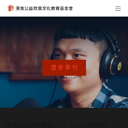
跳至內容
灃 食 季 刊
蔬食真的很難聊？｜Zong 謝豐嶸