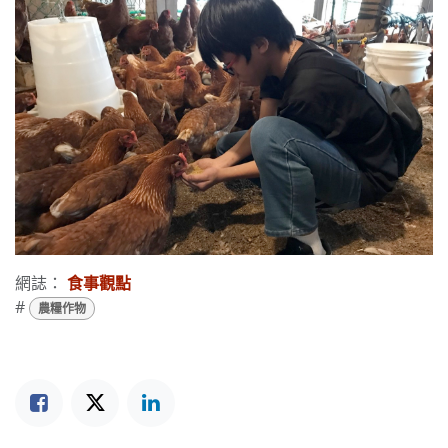
網誌：
食事觀點
#
農糧作物