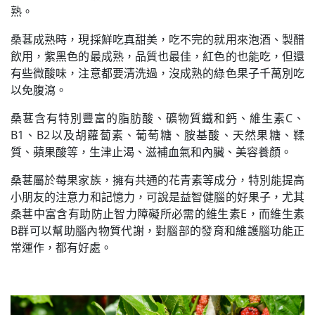
熟。
桑葚成熟時，現採鮮吃真甜美，吃不完的就用來泡酒、製醋
飲用，紫黑色的最成熟，品質也最佳，紅色的也能吃，但還
有些微酸味，注意都要清洗過，沒成熟的綠色果子千萬別吃
以免腹瀉。
桑葚含有特別豐富的脂肪酸、礦物質鐵和鈣、維生素C、
B1、B2以及胡蘿蔔素、葡萄糖、胺基酸、天然果糖、鞣
質、蘋果酸等，生津止渴、滋補血氣和內臟、美容養顏。
桑葚屬於莓果家族，擁有共通的花青素等成分，特別能提高
小朋友的注意力和記憶力，可說是益智健腦的好果子，尤其
桑葚中富含有助防止智力障礙所必需的維生素E，而維生素
B群可以幫助腦內物質代謝，對腦部的發育和維護腦功能正
常運作，都有好處。