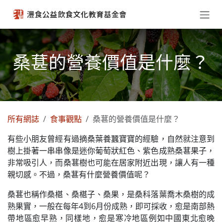
跳至內容
桑葚的營養價值是什麼？
所有網誌
食事觀點
桑葚的營養價值是什麼？
有些小朋友曾經有過摘桑葉養蠶寶寶的經驗，自然就注意到
樹上掛著一串串像是迷你葡萄狀紅色、紫色成熟桑葚果子，
非常吸引人，而桑葚樹也可能在居家附近出現，讓人有一種
親切感。不過，桑葚有什麼營養價值呢？
桑葚也稱作桑椹、桑椹子、桑果，是桑科落葉喬木桑樹的成
熟果實，一般在每年4到6月份成熟，即可採收，愈是南部熱
帶地區愈早熟，同樣地，愈是寒冷地區例如中國東北愈晚