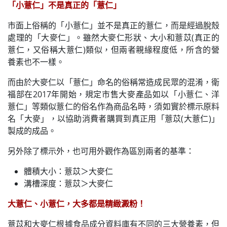
「小薏仁」不是真正的「薏仁」
市面上俗稱的「小薏仁」並不是真正的薏仁，而是經過脫殼
處理的「大麥仁」。雖然大麥仁形狀、大小和薏苡(真正的
薏仁，又俗稱大薏仁)類似，但兩者親緣程度低，所含的營
養素也不一樣。
而由於大麥仁以「薏仁」命名的俗稱常造成民眾的混淆，衛
福部在2017年開始，規定市售大麥產品如以「小薏仁、洋
薏仁」等類似薏仁的俗名作為商品名時，須如實於標示原料
名「大麥」，以協助消費者購買到真正用「薏苡(大薏仁)」
製成的成品。
另外除了標示外，也可用外觀作為區別兩者的基準：
體積大小：薏苡＞大麥仁
溝槽深度：薏苡＞大麥仁
大薏仁、小薏仁，大多都是精緻澱粉！
薏苡和大麥仁根據食品成分資料庫有不同的三大營養素，但