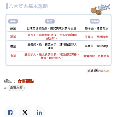
網誌：
食事觀點
#
禽畜水產