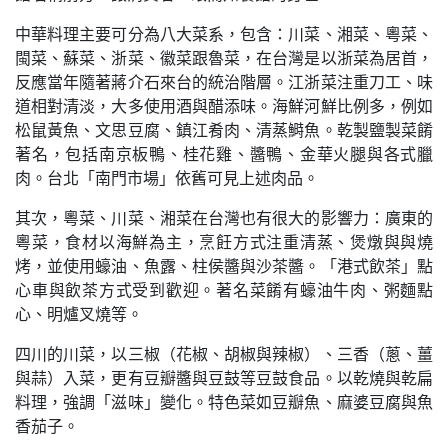
中華料理主要可分為八大菜系，包含：川菜、湘菜、粵菜、
閩菜、蘇菜、浙菜、徽菜跟魯菜，在台灣是以浙菜為居首，
反應當年隨著蔣介石來台的統治階層。江浙菜注重刀工、味
道相對清淡，大多使用酒與醋添味。海鮮河鮮比例多，例如
松鼠黃魚、文思豆腐、鎮江肴肉、清蒸鰣魚。乾製鹽製菜餚
著名，包括南京板鴨、桂花雞、醬鴨、金華火腿與各式臘
肉。台北「南門市場」依舊可見上述肉品。
其次，粵菜、川菜、湘菜在台灣也有很大的影響力：廣東的
粵菜，食材以海鮮為主，烹飪方式注重清蒸、煲燉與與燒
烤，並使用蠔油、魚露、柱侯醬與沙茶醬。「港式飲茶」點
心車與飲茶方式受到歡迎。著名菜餚有蠔油牛肉、粥麵點
心、明爐叉燒等。
四川的川菜，以三椒（花椒、胡椒與辣椒）、三香（蔥、薑
與蒜）入菜，更有豆瓣醬與豆鼓等豆鼓食品。以乾燒與乾扁
料理，強調「滋味」變化。特色菜如豆瓣魚、麻婆豆腐與魚
香茄子。