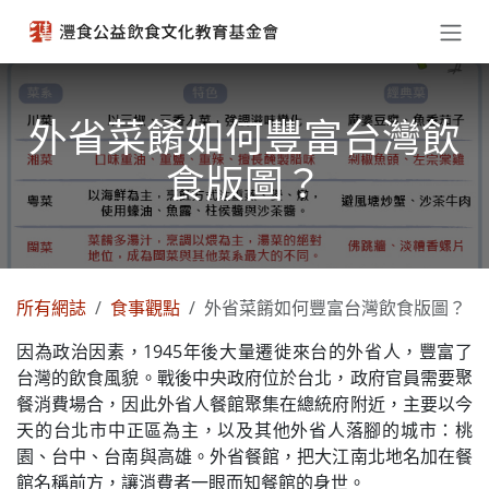
跳至內容
外省菜餚如何豐富台灣飲
食版圖？
所有網誌
食事觀點
外省菜餚如何豐富台灣飲食版圖？
因為政治因素，1945年後大量遷徙來台的外省人，豐富了
台灣的飲食風貌。戰後中央政府位於台北，政府官員需要聚
餐消費場合，因此外省人餐館聚集在總統府附近，主要以今
天的台北市中正區為主，以及其他外省人落腳的城市：桃
園、台中、台南與高雄。外省餐館，把大江南北地名加在餐
館名稱前方，讓消費者一眼而知餐館的身世。