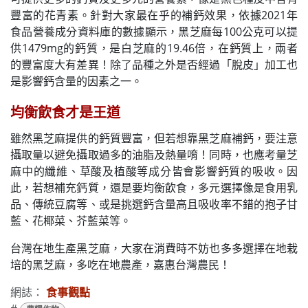
豐富的花青素。針對大家最在乎的補鈣效果，依據2021年
食品營養成分資料庫的數據顯示，黑芝麻每100公克可以提
供1479mg的鈣質，是白芝麻的19.46倍，在鈣質上，兩者
的豐富度大有差異！除了品種之外是否經過「脫皮」加工也
是影響鈣含量的因素之一。
均衡飲食才是王道
雖然黑芝麻提供的鈣質豐富，但若想靠黑芝麻補鈣，要注意
攝取量以避免攝取過多的油脂及熱量唷！同時，也應考量芝
麻中的纖維、草酸及植酸等成分皆會影響鈣質的吸收。因
此，若想補充鈣質，還是要均衡飲食，多元選擇像是食用乳
品、傳統豆腐等、或是挑選鈣含量高且吸收率不錯的抱子甘
藍、花椰菜、芥藍菜等。
台灣在地生產黑芝麻，大家在消費時不妨也多多選擇在地栽
培的黑芝麻，多吃在地農產，嘉惠台灣農民！
網誌：
食事觀點