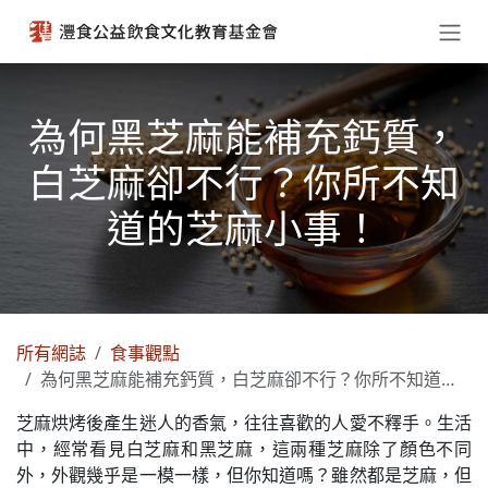
跳至內容
為何黑芝麻能補充鈣質，
白芝麻卻不行？你所不知
道的芝麻小事！
所有網誌
食事觀點
為何黑芝麻能補充鈣質，白芝麻卻不行？你所不知道的芝麻小事！
芝麻烘烤後產生迷人的香氣，往往喜歡的人愛不釋手。生活
中，經常看見白芝麻和黑芝麻，這兩種芝麻除了顏色不同
外，外觀幾乎是一模一樣，但你知道嗎？雖然都是芝麻，但