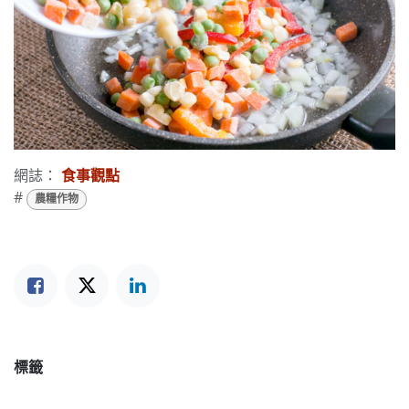
網誌：
食事觀點
#
農糧作物
標籤