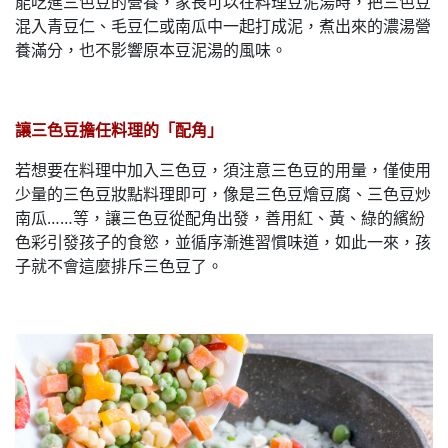
能吃進三色豆的營養，家長可以在料理豆泥湯時，把三色豆
混入青豆仁、毛豆仁或南瓜中一起打成泥，煮出來的濃湯營
養滿分，也不影響原本豆泥湯的風味。
讓三色豆擔任料理的「配角」
若想要在料理中加入三色豆，須注意三色豆的用量，僅使用
少量的三色豆妝點料理即可，像是三色豆燴豆腐、三色豆炒
南瓜……等，讓三色豆從配角出發，善用紅、黃、綠的繽紛
色彩引發孩子的食慾，並循序漸進習慣味道，如此一來，孩
子就不會這麼排斥三色豆了。