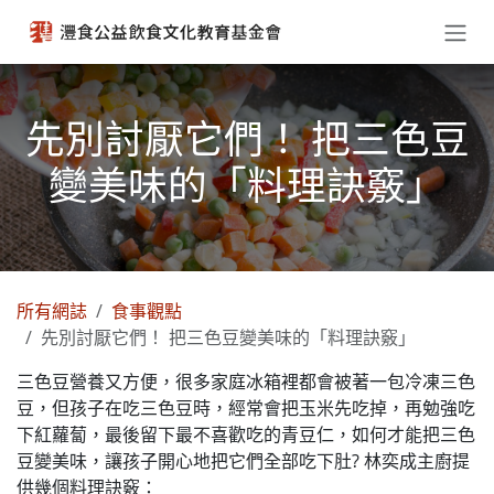
跳至內容
先別討厭它們！ 把三色豆
變美味的「料理訣竅」
所有網誌
食事觀點
先別討厭它們！ 把三色豆變美味的「料理訣竅」
三色豆營養又方便，很多家庭冰箱裡都會被著一包冷凍三色
豆，但孩子在吃三色豆時，經常會把玉米先吃掉，再勉強吃
下紅蘿蔔，最後留下最不喜歡吃的青豆仁，如何才能把三色
豆變美味，讓孩子開心地把它們全部吃下肚? 林奕成主廚提
供幾個料理訣竅：