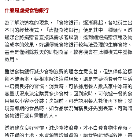
什麼是虛擬食物銀行
為了解決這樣的現象，「食物銀行」逐漸興起，各地衍生出
不同的經營模式，「虛擬食物銀行」便是其中一種類型。透
過媒合將捐贈者直接與需求者聯繫，達到縮短捐贈流程及物
流成本的效果，好讓傳統食物銀行較無法受理的生鮮食物、
甚至是僅剩餘數天的即期食品，較有機會在此種模式中發揮
效用。
雖然食物銀行減少食物浪費的理念立意良善，但這僅能治標
卻不能治本，要根本解決這種現象，還是需要消費者在生活
中培養良好的習慣。消費時，可依據用餐人數與家中冰箱的
容量狀況來決定購買多少食材；回到家時，可依據一餐的食
用量以小容器分裝；烹調前，可確認用餐人數後再下廚；發
現有即期的食品時，如食品狀況尚稱良好先別丟棄，可轉贈
食物銀行或有需要的人。
透過建立良好習慣，減少食物浪費，才不白費食物生產時，
所花費的土地、水資源等珍貴資源，讓食物能發揮效用，善