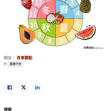
網誌：
食事觀點
#
農糧作物
標籤