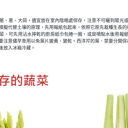
蔥、蔥、大蒜，適宜放在室內陰暗處保存，注意不可曬到陽光
模擬代替土壤的原理，先用報紙包起來，依照它原先栽種生長的
菜，可先用沾水擰乾的廚房紙巾包捲一圈，或是噴點水後用報
要注意儘早食用以免葉片變黃、變乾。西洋芹的葉、莖要分開保
後放入冰箱冷藏。