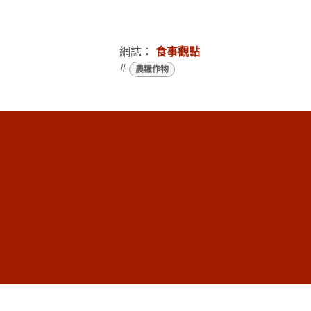
網誌：
食事觀點
#
農糧作物