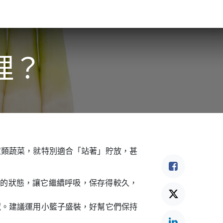
食驗事
良食教育
營養5餐​
灃食季刊​
理？
莖類蔬菜，就特別適合「站著」貯放，甚
長的狀態，讓它繼續呼吸，保存得較久，
藏。建議運用小籃子盛裝，好幫它們保持