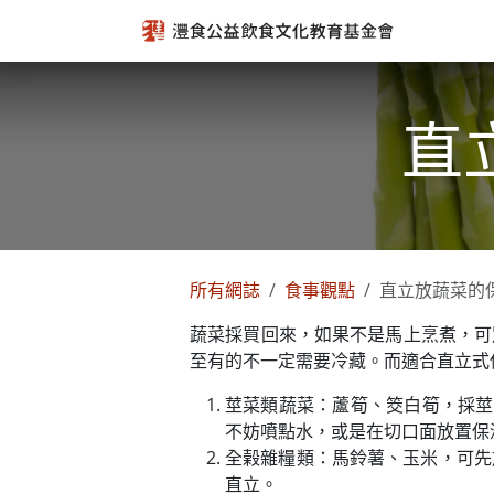
跳至內容
直
所有網誌
食事觀點
直立放蔬菜的
蔬菜採買回來，如果不是馬上烹煮，可
至有的不一定需要冷藏。而適合直立式
莖菜類蔬菜：蘆筍、筊白筍，採莖
不妨噴點水，或是在切口面放置保
全榖雜糧類：馬鈴薯、玉米，可先
直立。