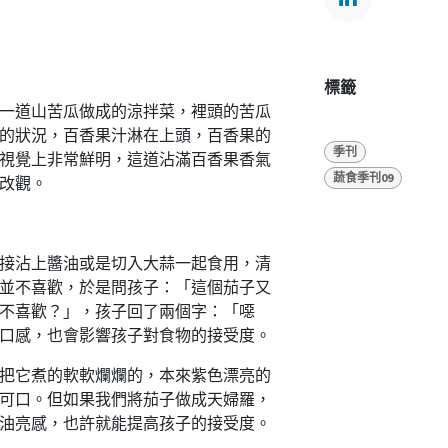
標籤
一道山苦瓜做成的涼拌菜，裡頭的苦瓜
的狀況，百香果汁淋在上頭，百香果的
季刊
視覺上非常鮮明，這道沾滿百香果香氣
蔬食季刊09
改觀。
接沾上醬油或是切入大蒜一起食用，清
並不喜歡，於是問孩子：「這個茄子又
不喜歡？」，孩子回了兩個字：「噁
口感，也會影響孩子對食物的接受度。
把它煮的軟軟爛爛的，本來紫色漂亮的
可口。但如果我們將茄子做成天婦羅，
油亮感，也許就能提高孩子的接受度。