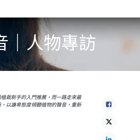
食驗事
良食教育
營養5餐​
灃食季刊​
音｜人物專訪
給植栽新手的入門推薦，而一路走來最
爺，以謙卑態度傾聽植物的聲音，重新