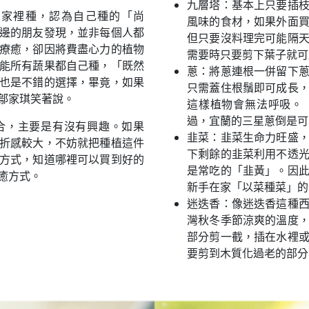
九層塔：基本上只要插
在家裡種，認為自己種的「尚
風味的食材，如果外面
邊的朋友發現，並非每個人都
但只要沒料理完可能隔
療癒，卻因將費盡心力的植物
需要時只要剪下葉子就可
能所有蔬果都自己種，「既然
蔥：將蔥連根一併留下
也是不錯的選擇，畢竟，如果
只需蓋住根鬚即可成長
鄔家琪笑著說。
這樣植物會無法呼吸。
過，宜蘭的三星蔥倒是可
合，主要是有沒有興趣。如果
韭菜：韭菜生命力旺盛
折感較大，不妨就把種植這件
下剩餘的韭菜利用不透
方式，知道哪裡可以買到好的
是常吃的「韭黃」。因
癒方式。
新手在家「以菜種菜」的
迷迭香：像迷迭香這種
灣秋冬季節涼爽的溫度
部分剪一截，插在水裡
要剪到木質化過老的部分