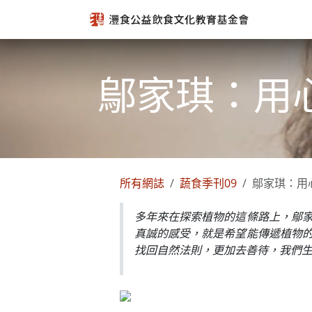
跳至內容
鄔家琪：用
所有網誌
蔬食季刊09
鄔家琪：用
多年來在探索植物的這條路上，鄔
真誠的感受，就是希望能傳遞植物
找回自然法則，更加去善待，我們