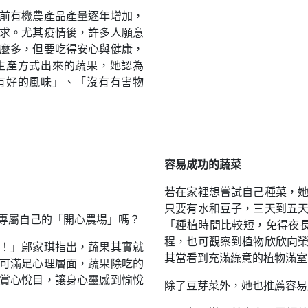
前有機農產品產量逐年增加，
求。尤其疫情後，許多人願意
麼多，但要吃得安心與健康，
生產方式出來的蔬果，她認為
有好的風味」、「沒有有害物
容易成功的蔬菜
若在家裡想嘗試自己種菜，
只要有水和豆子，三天到五
專屬自己的「開心農場」嗎？
「種植時間比較短，免得夜
程，也可觀察到植物欣欣向
！」鄔家琪指出，蔬果其實就
其當看到充滿綠意的植物滿室
可滿足心理層面，蔬果除吃的
賞心悅目，讓身心靈感到愉悅
除了豆芽菜外，她也推薦容易