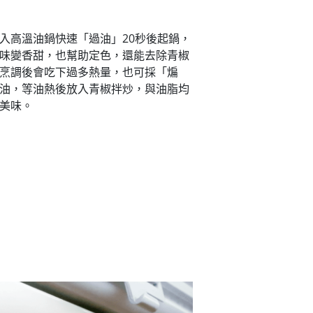
入高溫油鍋快速「過油」20秒後起鍋，
味變香甜，也幫助定色，還能去除青椒
烹調後會吃下過多熱量，也可採「煸
油，等油熱後放入青椒拌炒，與油脂均
美味。