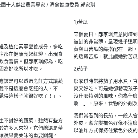
全國十大傑出農業專家 / 灃食智庫委員 鄔家琪
1)苦瓜
某個夏日，鄔家琪無意間嚐到
被刨的非常薄，呈現幾乎透明
維及植化素等營養成分，多吃
黃與山苦瓜的綠搭配在一起，
往都在健康亮起紅燈、出現食
的透薄苦瓜，就此讓她對苦瓜
飲食習慣。但鄔家琪認為，吃
因為好吃所以才吃。
2)茄子
應該是可以透過烹飪方式讓蔬
鄔家琪時常將茄子用水煮，直
我不是這麼會烹飪的人，不
爽又好吃。可是她卻發現孩子
覺得這樣子就很好吃了！」。
沒什麼特別的風味，你為什麼
爛！」，原來，食物的外觀及
我們常看到的長茄，一般人會
生不討好的蔬菜，雖然有些方
外皮，煮完變褐色好像不這麼
於許多人來說，它們總還是帶
以油炸方式保持住紫色外皮的
讓蔬果變美味的重要關鍵。