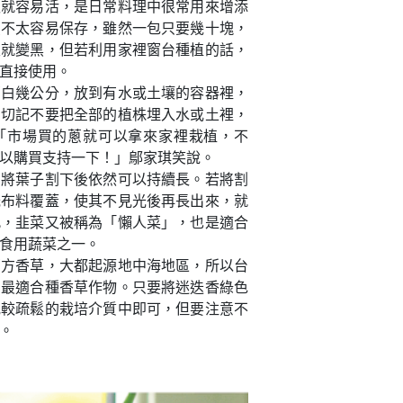
枝就容易活，是日常料理中很常用來增添
買不太容易保存，雖然一包只要幾十塊，
天就變黑，但若利用家裡窗台種植的話，
直接使用。
蔥白幾公分，放到有水或土壤的容器裡，
，切記不要把全部的植株埋入水或土裡，
「市場買的蔥就可以拿來家裡栽植，不
以購買支持一下！」鄔家琪笑說。
，將葉子割下後依然可以持續長。若將割
光布料覆蓋，使其不見光後再長出來，就
此，韭菜又被稱為「懶人菜」，也是適合
食用蔬菜之一。
西方香草，大都起源地中海地區，所以台
，最適合種香草作物。只要將迷迭香綠色
或較疏鬆的栽培介質中即可，但要注意不
。