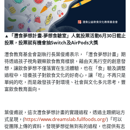
▲「灃食夢想計畫-夢想食驗室」人氣投票活動6月30日截止
投票，投票就有機會抽Switch及AirPods大獎​
灃食教育基金會副執行長葉俊甫表示，「灃食夢想計畫」期
待透過孩子視角觀察飲食教育樣貌，藉由天馬行空的創意發
想，讓飲食夢想不僅落實在生活體驗，也在「食」驗及調整
過程中，培養孩子對飲食文化的好奇心，讓「吃」不再只是
單純的吃，而是啟發孩子對環境、社會與文化多元思考，豐
富飲食教育面向。
葉俊甫説，這次灃食夢想計畫的實踐過程，透過主題網站方
式呈現，(
https://www.dreamslab.fullfoods.org/
)「可以
從團隊上傳的資料，發現夢想從無到有的過程，也提供有志