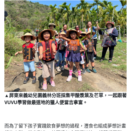
▲屏東來義幼兒園義林分班採集甲酸漿葉及芒草，一起跟著
VUVU學習做最道地的獵人便當吉拿富。
而為了留下孩子實踐飲食夢想的過程，灃食也組成夢想計畫