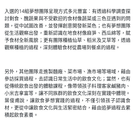
入選的14組夢想團隊呈現方式多元豐富：有透過科學調查探
討剩食、醜蔬果與不受歡迎的食材像蔬菜或三色豆遇到的問
題，從中試圖改善，並發揮創意開發新菜色；也有夢想團隊
從生活觀察出發，重新認識在地食材像麻芛、西瓜綿等，賦
予食材全新風貌；更有團隊種植仙草、稻米及艾草等，透過
觀察種植的過程，深刻體驗食材從農場到餐桌的過程。
另外，其他團隊走進製麵廠、菜市場、漁市場等場域，藉由
參訪採買過程，去認識日常生活中的飲食文化；當然，也有
從傳統飲食出發的體驗課程，像帶領孩子料理客家鹹豬肉、
小米吉拿富等，讓不同族群的飲食文化深刻在實踐中體現。
葉俊甫說，讓飲食夢想實踐的過程，不僅引領孩子認識食
材，更從中讓飲食文化與生活緊密結合，藉由追夢過程去累
積起飲食素養。