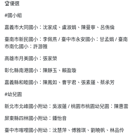
🏆優選
#國小組
嘉義市大同國小：沈家成、盧淑娟、陳曼寧、呂侑倫
臺南市新民國小：李佩燕 / 臺中市永安國小：甘孟娟 / 臺南
市南化國小：許游雅
高雄市月美國小：張家榮
彰化縣南港國小：陳靜玉、賴盈璇
嘉義縣和睦國小：陳鳳如、曹宇君、張素蓮、蔡承芳
#幼兒園
新北市北峰國小附幼：吳淑蓮 / 桃園市桃園幼兒園：陳惠雲
屏東縣四林國小附幼：鍾怡音
臺中市喀哩國小附幼：沈慧萍、傅雅琪、劉曉帆、林品伶