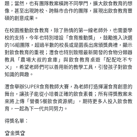
題；當然，也有團隊教案橫跨不同學門，擴大飲食教育的想
像，甚至出現跨校、跨縣市合作的團隊，展現出飲食教育豐
碩的創意成果。
在校園推動飲食教育，除了熱情的第一線老師外，也需要學
校的支持，今年也特別增設「食育推動獎」，鼓勵進入決選
的16組團隊，超過半數的校長或是園長出席頒獎典禮，顯示
對飲食教育的重視；灃食也特別致贈最新開發的食物分類器
教具「農場大叔的倉庫」與飲食教育桌遊「配配吃不ㄘ
ㄨ」，希望老師們可以善用新的教學工具，引發孩子對飲食
知識的興趣。
灃食舉辦SUPER食育教師大賽，為老師打造揮灑食育創意的
舞台，讓孩子能從小培養正確的飲食素養；所有得獎教案未
來將上傳「營養5餐飲食資源網」，期待更多人投入飲食教
育，一起為下一代共同努力。
得獎名單：
🏆金獎🏆