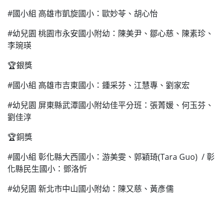
#國小組 高雄市凱旋國小：歐妙苓、胡心怡
#幼兒園 桃園市永安國小附幼：陳美尹、鄒心慈、陳素珍、
李琬瑛
🏆銀獎
#國小組 高雄市吉東國小：鍾采芬、江慧專、劉家宏
#幼兒園 屏東縣武潭國小附幼佳平分班：張菁媛、何玉芬、
劉佳淳
🏆銅獎
#國小組 彰化縣大西國小：游美雯、郭穎琦(Tara Guo) / 彰
化縣民生國小：鄧洛忻
#幼兒園 新北市中山國小附幼：陳又慈、黃彥儒