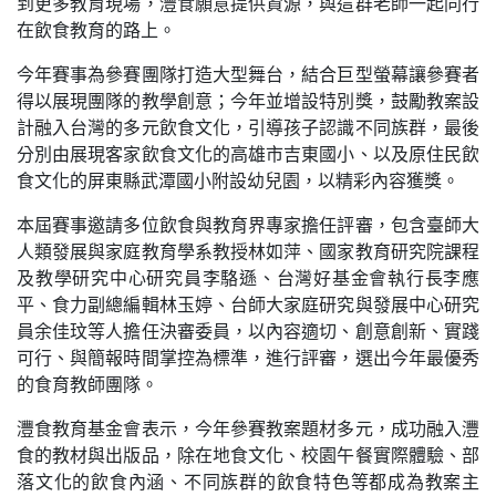
到更多教育現場，灃食願意提供資源，與這群老師一起同行
在飲食教育的路上。
今年賽事為參賽團隊打造大型舞台，結合巨型螢幕讓參賽者
得以展現團隊的教學創意；今年並增設特別獎，鼓勵教案設
計融入台灣的多元飲食文化，引導孩子認識不同族群，最後
分別由展現客家飲食文化的高雄市吉東國小、以及原住民飲
食文化的屏東縣武潭國小附設幼兒園，以精彩內容獲獎。
本屆賽事邀請多位飲食與教育界專家擔任評審，包含臺師大
人類發展與家庭教育學系教授林如萍、國家教育研究院課程
及教學研究中心研究員李駱遜、台灣好基金會執行長李應
平、食力副總編輯林玉婷、台師大家庭研究與發展中心研究
員余佳玟等人擔任決審委員，以內容適切、創意創新、實踐
可行、與簡報時間掌控為標準，進行評審，選出今年最優秀
的食育教師團隊。
灃食教育基金會表示，今年參賽教案題材多元，成功融入灃
食的教材與出版品，除在地食文化、校園午餐實際體驗、部
落文化的飲食內涵、不同族群的飲食特色等都成為教案主