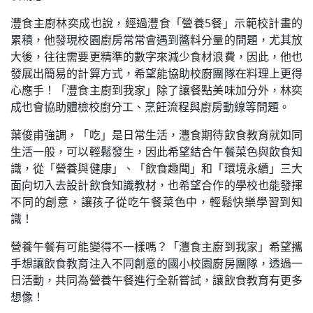
灃食主廚林奕成也說，經過灃食「營養5餐」示範校計畫的
累積，他發現校園廚房常常會遇到醬料分量的問題，尤其放
大後，往往需要更精準的數字來減少食材浪費，因此，他也
發展出簡易的計算方式，希望能協助校廚團隊在料理上更得
心應手！「灃食主廚到我家」除了讓餐點美味加分外，林奕
成也會協助體檢校廚分工、烹飪流程與廚房動線等問題。
葉俊甫強調，「吃」是日常生活，灃食期待飲食教育就如同
生活一般，可以輕鬆發生，因此希望結合午餐菜色與飲食知
識，從「營養與健康」、「飲食趣聞」和「環境永續」三大
面向切入去設計飲食知識教材，也希望合作的學校也能發揮
不同的創意，讓孩子從吃午餐菜色中，輕鬆快樂學習到知
識！
營養午餐有可能變得不一樣嗎？「灃食主廚到我家」希望攜
手想讓飲食教育注入不同創意的國小校園廚房團隊，透過一
日活動，共同為營養午餐進行全新嘗試，讓飲食教育有更多
想像！