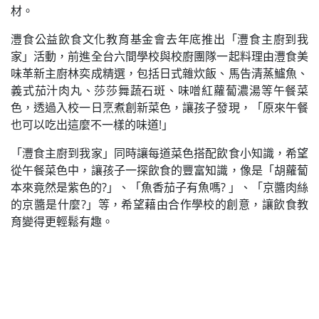
材。
灃食公益飲食文化教育基金會去年底推出「灃食主廚到我
家」活動，前進全台六間學校與校廚團隊一起料理由灃食美
味革新主廚林奕成精選，包括日式雜炊飯、馬告清蒸鱸魚、
義式茄汁肉丸、莎莎舞蔬石斑、味噌紅蘿蔔濃湯等午餐菜
色，透過入校一日烹煮創新菜色，讓孩子發現，「原來午餐
也可以吃出這麼不一樣的味道!」
「灃食主廚到我家」同時讓每道菜色搭配飲食小知識，希望
從午餐菜色中，讓孩子一探飲食的豐富知識，像是「胡蘿蔔
本來竟然是紫色的?」、「魚香茄子有魚嗎? 」、「京醬肉絲
的京醬是什麼?」等，希望藉由合作學校的創意，讓飲食教
育變得更輕鬆有趣。