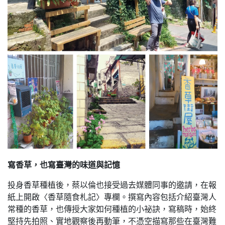
寫香草，也寫臺灣的味道與記憶
投身香草種植後，蔡以倫也接受過去媒體同事的邀請，在報
紙上開啟〈香草隨食札記〉專欄。撰寫內容包括介紹臺灣人
常種的香草，也傳授大家如何種植的小祕訣，寫稿時，始終
堅持先拍照、實地觀察後再動筆，不憑空描寫那些在臺灣難