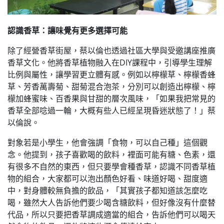
認識香草：讓味覺有更多選擇可能
除了經營香草街屋，蔡以倫也透過社區大學與受邀講座推廣
香草文化。他將香草植物融入在DIY課程中，引導學生理解
比例與屬性，讓學習更立體有感。例如以檸檬草、檸檬香蜂
草、芳香萬壽菊、甜菊混合泡茶，分別可以創造出檸檬、檸
檬加蜂蜜味、百香果與甘甜的層次風味，「如果我把常見的
香草全部唸過一輪，大概有些人已經呈現昏迷狀態了！」蔡
以倫說。
對象若是小學生，他會強調「食物，可以自己種」這個觀
念。他提到，孩子喜歡喝的飲料，裡面可能有糖、色素，還
有很多不自然的東西，但只要學會種香草，認識不同香草植
物的組合，大家都可以泡出顏色好看、味道好喝、甜度適
中，對身體較無負擔的飲品，「其實孩子都知道該怎麼吃
喝，雖然大人告訴他們要少喝含糖飲料，但好像沒有什麼替
代品，所以只要把香草調成適當的組合，告訴他們可以喝天