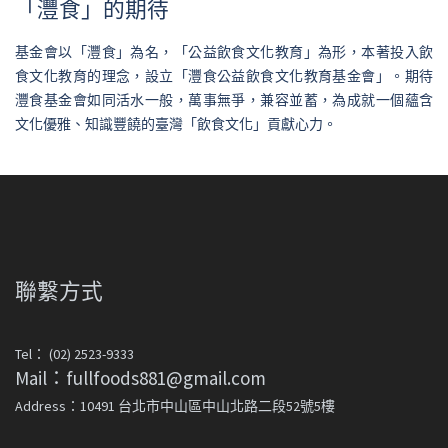
「灃食」的期待
基金會以「灃食」為名，「公益飲食文化教育」為形，本著投入飲
食文化教育的理念，設立「灃食公益飲食文化教育基金會」。期待
灃食基金會如同活水一般，萬事無爭，兼容並蓄，為成就一個蘊含
文化優雅、知識豐饒的臺灣「飲食文化」貢獻心力。
聯繫方式
Tel： (02) 2523-9333
Mail：fullfoods881@gmail.com
Address：10491 台北市中山區中山北路二段52號5樓