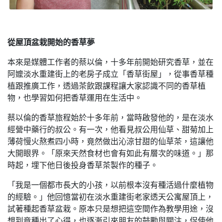
從屋頂盆栽開始的香草夢
本來是媒體工作者的蔡以倫，十多年前開始研究香草，並在
阿嬤淡水重建街上的老房子成立「香草街屋」，從事香草種
植跟推廣工作，透過茶飲跟課程讓大家認識不同的香草植
物，也學習如何把香草運用在生活中。
蔡以倫的香草旅程始於十多年前，當時啟發他的，是在淡水
經營中藥行的叔公。有一次，他看見叔公用仙草、甜菊加上
薄荷慢火熬煮四小時，竟然做出沁涼甘甜的仙草茶，這讓他
大開眼界。「原來天然食材也會有如此有層次的味道。」那
時起，埋下他日後投身香草茶製作的種子。
「我是一個都市長大的小孩，以前根本沒有種活過什麼植物
的經驗。」他回憶當初在淡水重建街老家透天公寓屋頂上，
試著種起香草盆栽。原本只是想把這空間作為教學用途，沒
想到竟種出了心得，也逐漸引來朋友的鼓勵與關注，促使他