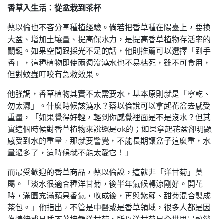
香草入生活：從盆栽到茶杯
蔡以倫也不吝分享種植經驗。倘若把香草種在陽臺上，要換
大盆、增加土壤量、提高保水力，是提高香草植物存活率的
關鍵。如果空間跟採光不足的話，他則推薦可以選擇「到手
香」，這種植物即使兩週沒澆水也不易枯死，雖不可食用，
但對蚊蟲叮咬有急救效果。
他強調，香草植物其實不太需要水，基本原則就是「寧乾、
勿太濕」。什麼時候該澆水？蔡以倫說可以拿起花盆去感受
重量，「如果覺得好輕，輕到你感覺裡面是不是沒水？但其
實這個時候對香草植物來說還是ok的；如果拿起花盆卻明顯
感受到水的重量，那就要警覺，不能長期讓盆子這麼重，水
量過多了，這時候就不能太愛它！」
而最受歡迎的香草商品，蔡以倫說，這就非「洋甘菊」莫
屬。「淡水很適合種洋甘菊，後半年氣候轉涼剛好。開花
時，滿園充滿蘋果香氣，收成後，再與紫蘇、甜菊混合製成
茶包。」他指出，不管是中醫或是香草領域，很多人都是因
為情緒或是睡不著接觸洋甘菊，所以洋甘菊是全世界最熱銷