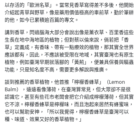
以存活的「歐洲名草」。當常見香草寫得差不多後，他開始
介紹起青草與野草，像是藥用價值極高的車前草，勤於筆耕
的他，如今已累積逾百篇的專文。
講到香草，閃過腦海大部分會說出像是薰衣草、百里香這些
生長在地中海地區的植物；但對蔡以倫來說，倘若把「香
草」定義成，有香味、帶有一點療效的植物，那其實全世界
應該都有，因此，不應該被受限在地域，其實臺灣也有原生
植物，例如臺灣早期就落腳的「黃荊」，便兼具保養與驅蟲
功能，只是知名度不高，需要更多解說與推廣。
談到推薦的香草植物，他首推「檸檬香蜂草」（Lemon
Balm），遠遠看像薄荷，在臺灣算常見，但大眾卻不是很
認識它，甚至有些花市老闆會把它介紹成檸檬薄荷，但其實
它不涼。檸檬香蜂草是檸檬味，而且泡起來居然有蜂蜜味，
也可以幫助安神，「所以我覺得，檸檬香蜂草是臺灣可以
種、味道、效果又好的香草植物。」