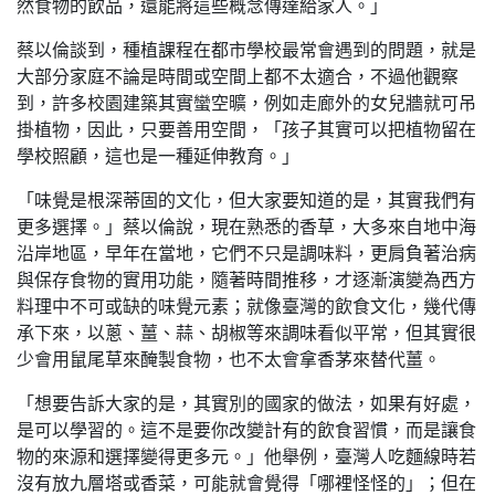
然食物的飲品，還能將這些概念傳達給家人。」
蔡以倫談到，種植課程在都市學校最常會遇到的問題，就是
大部分家庭不論是時間或空間上都不太適合，不過他觀察
到，許多校園建築其實蠻空曠，例如走廊外的女兒牆就可吊
掛植物，因此，只要善用空間，「孩子其實可以把植物留在
學校照顧，這也是一種延伸教育。」
「味覺是根深蒂固的文化，但大家要知道的是，其實我們有
更多選擇。」蔡以倫說，現在熟悉的香草，大多來自地中海
沿岸地區，早年在當地，它們不只是調味料，更肩負著治病
與保存食物的實用功能，隨著時間推移，才逐漸演變為西方
料理中不可或缺的味覺元素；就像臺灣的飲食文化，幾代傳
承下來，以蔥、薑、蒜、胡椒等來調味看似平常，但其實很
少會用鼠尾草來醃製食物，也不太會拿香茅來替代薑。
「想要告訴大家的是，其實別的國家的做法，如果有好處，
是可以學習的。這不是要你改變計有的飲食習慣，而是讓食
物的來源和選擇變得更多元。」他舉例，臺灣人吃麵線時若
沒有放九層塔或香菜，可能就會覺得「哪裡怪怪的」；但在