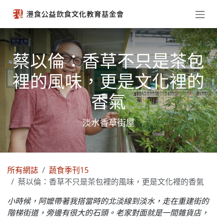
跳至內容
蔡以倫：香草不只是茶包
裡的風味，更是文化裡的
香氣
淡水香草街屋
所有網誌
蔬食季刊15
蔡以倫：香草不只是茶包裡的風味，更是文化裡的香氣
小時候，阿嬤帶著我搭當時的北淡線到淡水，走在重建街的
階梯街道，旁邊有很大的石頭。老家對面就是一間雜貨店，