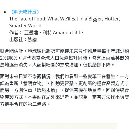
《明天吃什麼》
The Fate of Food: What We’ll Eat in a Bigger, Hotter,
Smarter World
作者： 亞曼達．利特 Amanda Little
出版社：臉譜
聯合國估計，地球暖化趨勢可能使未來農作物產量每十年減少約
2%到6%，這代表當全球人口急遽攀升同時，會有上百萬英畝的
農地逐漸消失，人類對糧食的需求增加，但供給卻下降。
面對未來日漸不樂觀情況，我們也看到一些變革正在發生。一方
認為重新「發明食物」，推動更智慧、更創新的糧食產製方式；
而另一方則注重「環境永續」，提倡有機在地農業，回歸傳統食
物產製方式。本書站在局外來思考，並認為一定有方法找出讓雙
方攜手合作的第三條路。