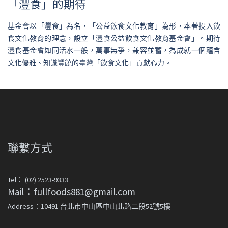
「灃食」的期待
基金會以「灃食」為名，「公益飲食文化教育」為形，本著投入飲
食文化教育的理念，設立「灃食公益飲食文化教育基金會」。期待
灃食基金會如同活水一般，萬事無爭，兼容並蓄，為成就一個蘊含
文化優雅、知識豐饒的臺灣「飲食文化」貢獻心力。
聯繫方式
Tel： (02) 2523-9333
Mail：fullfoods881@gmail.com
Address：10491 台北市中山區中山北路二段52號5樓