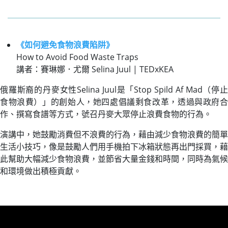
《如何避免食物浪費陷阱》
How to Avoid Food Waste Traps
講者：賽琳娜．尤爾 Selina Juul | TEDxKEA
俄羅斯裔的丹麥女性Selina Juul是「Stop Spild Af Mad（停止
食物浪費）」的創始人，她四處倡議剩食改革，透過與政府合
作、撰寫食譜等方式，號召丹麥大眾停止浪費食物的行為。
演講中，她鼓勵消費但不浪費的行為，藉由減少食物浪費的簡單
生活小技巧，像是鼓勵人們用手機拍下冰箱狀態再出門採買，藉
此幫助大幅減少食物浪費，並節省大量金錢和時間，同時為氣候
和環境做出積極貢獻。