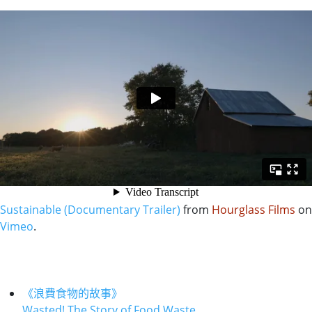
Sustainable (Documentary Trailer)
from
Hourglass Films
on
Vimeo
.
《浪費食物的故事》
Wasted! The Story of Food Waste