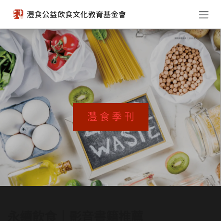
跳至內容
灃 食 季 刊
永續飲食｜影音書籍推薦