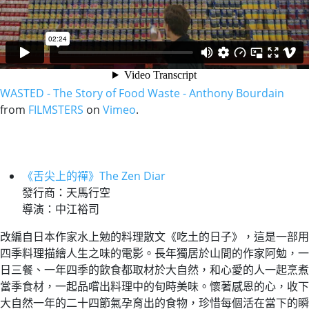
WASTED - The Story of Food Waste - Anthony Bourdain
from
FILMSTERS
on
Vimeo
.
《舌尖上的禪》The Zen Diar
發行商：天馬行空
導演：中江裕司
改編自日本作家水上勉的料理散文《吃土的日子》，這是一部用
四季料理描繪人生之味的電影。長年獨居於山間的作家阿勉，一
日三餐、一年四季的飲食都取材於大自然，和心愛的人一起烹煮
當季食材，一起品嚐出料理中的旬時美味。懷著感恩的心，收下
大自然一年的二十四節氣孕育出的食物，珍惜每個活在當下的瞬