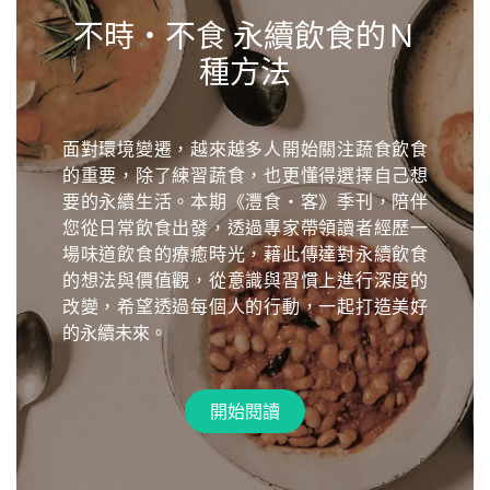
不時・不食 永續飲食的Ｎ
種方法
面對環境變遷，越來越多人開始關注蔬食飲食
的重要，除了練習蔬食，也更懂得選擇自己想
要的永續生活。本期《灃食・客》季刊，陪伴
您從日常飲食出發，透過專家帶領讀者經歷一
場味道飲食的療癒時光，藉此傳達對永續飲食
的想法與價值觀，從意識與習慣上進行深度的
改變，希望透過每個人的行動，一起打造美好
的永續未來。
開始閱讀